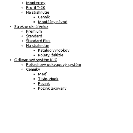
Monterrey
Profil T-20
Na stiahnutie
Cenník
Montážny návod
Strešné okná Velux
Premium
Štandard
Štandard Plus
Na stiahnutie
Katalóg výrobkov
Rolety, žalúzie
Odkvapový systém KJG
Polkruhový odkvapový systém
Cenníky
Meď
Titán, zinok
Pozink
Pozink lakovaný