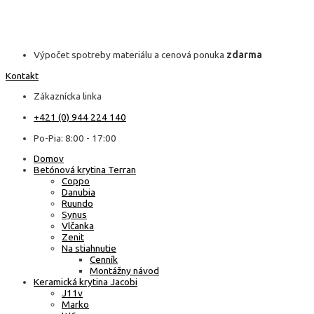
Výpočet spotreby materiálu a cenová ponuka
zdarma
Kontakt
Zákaznícka linka
+421 (0) 944 224 140
Po-Pia: 8:00 - 17:00
Domov
Betónová krytina Terran
Coppo
Danubia
Ruundo
Synus
Vlčanka
Zenit
Na stiahnutie
Cenník
Montážny návod
Keramická krytina Jacobi
J11v
Marko