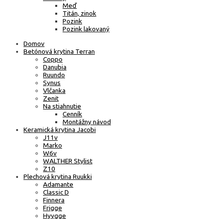
Meď
Titán, zinok
Pozink
Pozink lakovaný
Domov
Betónová krytina Terran
Coppo
Danubia
Ruundo
Synus
Vlčanka
Zenit
Na stiahnutie
Cenník
Montážny návod
Keramická krytina Jacobi
J11v
Marko
W6v
WALTHER Stylist
Z10
Plechová krytina Ruukki
Adamante
Classic D
Finnera
Frigge
Hyygge