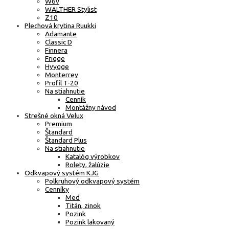
W6v
WALTHER Stylist
Z10
Plechová krytina Ruukki
Adamante
Classic D
Finnera
Frigge
Hyygge
Monterrey
Profil T-20
Na stiahnutie
Cenník
Montážny návod
Strešné okná Velux
Premium
Štandard
Štandard Plus
Na stiahnutie
Katalóg výrobkov
Rolety, žalúzie
Odkvapový systém KJG
Polkruhový odkvapový systém
Cenníky
Meď
Titán, zinok
Pozink
Pozink lakovaný