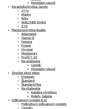
Montážny návod
Keramická krytina Jacobi
J11v
Marko
W6v
WALTHER Stylist
Z10
Plechová krytina Ruukki
Adamante
Classic D
Finnera
Frigge
Hyygge
Monterrey
Profil T-20
Na stiahnutie
Cenník
Montážny návod
Strešné okná Velux
Premium
Štandard
Štandard Plus
Na stiahnutie
Katalóg výrobkov
Rolety, žalúzie
Odkvapový systém KJG
Polkruhový odkvapový systém
Cenníky