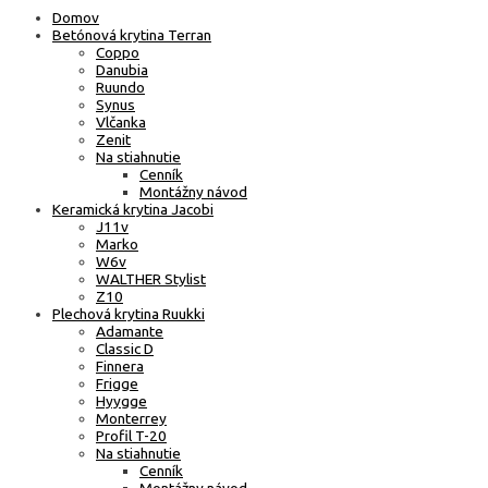
Domov
Betónová krytina Terran
Coppo
Danubia
Ruundo
Synus
Vlčanka
Zenit
Na stiahnutie
Cenník
Montážny návod
Keramická krytina Jacobi
J11v
Marko
W6v
WALTHER Stylist
Z10
Plechová krytina Ruukki
Adamante
Classic D
Finnera
Frigge
Hyygge
Monterrey
Profil T-20
Na stiahnutie
Cenník