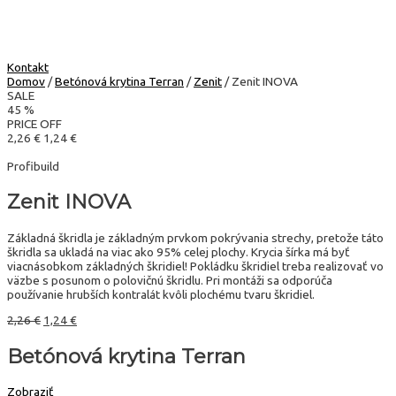
Kontakt
Domov
/
Betónová krytina Terran
/
Zenit
/ Zenit INOVA
SALE
45
%
PRICE OFF
2,26 €
1,24 €
Profibuild
Zenit INOVA
Základná škridla je základným prvkom pokrývania strechy, pretože táto
škridla sa ukladá na viac ako 95% celej plochy. Krycia šírka má byť
viacnásobkom základných škridiel! Pokládku škridiel treba realizovať vo
väzbe s posunom o polovičnú škridlu. Pri montáži sa odporúča
používanie hrubších kontralát kvôli plochému tvaru škridiel.
2,26
€
1,24
€
Betónová krytina Terran
Zobraziť