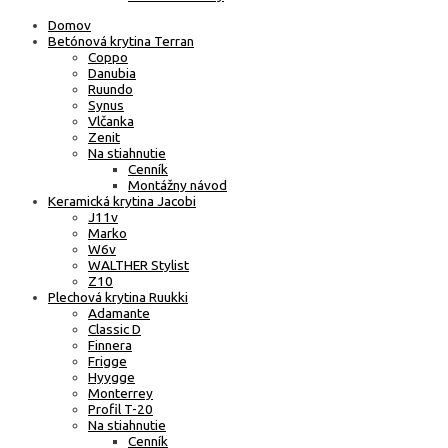
Domov
Betónová krytina Terran
Coppo
Danubia
Ruundo
Synus
Vlčanka
Zenit
Na stiahnutie
Cenník
Montážny návod
Keramická krytina Jacobi
J11v
Marko
W6v
WALTHER Stylist
Z10
Plechová krytina Ruukki
Adamante
Classic D
Finnera
Frigge
Hyygge
Monterrey
Profil T-20
Na stiahnutie
Cenník