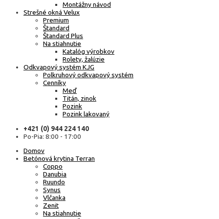
Montážny návod
Strešné okná Velux
Premium
Štandard
Štandard Plus
Na stiahnutie
Katalóg výrobkov
Rolety, žalúzie
Odkvapový systém KJG
Polkruhový odkvapový systém
Cenníky
Meď
Titán, zinok
Pozink
Pozink lakovaný
+421 (0) 944 224 140
Po-Pia: 8:00 - 17:00
Domov
Betónová krytina Terran
Coppo
Danubia
Ruundo
Synus
Vlčanka
Zenit
Na stiahnutie