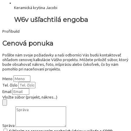
Keramická krytina Jacobi
W6v ušľachtilá engoba
Profibuild
Cenová ponuka
Pošlite nám svoje požiadavky a naši odborníci Vás budú kontaktovať
ohľadom cenovej kalkulácie Vášho projektu. Môžete priložiť súbor, ktorý
bude obsahovať nákres, foto, inšpiráciu alebo čokoľvek, čo by nám
pomohlo pri naceňovaní projektu.
Meno
Tel. číslo
Email
Vložte súbor (projekt, nákres...)
Správa
Súhlasím so spracovaním osobných údajov v súlade s GDPR