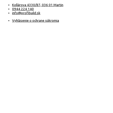
Kollárova 4330/87, 036 01 Martin
0944 224 140
info@profibuild.sk
Vyhlásenie o ochrane súkromia