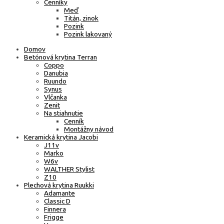
Cenníky
Meď
Titán, zinok
Pozink
Pozink lakovaný
Domov
Betónová krytina Terran
Coppo
Danubia
Ruundo
Synus
Vlčanka
Zenit
Na stiahnutie
Cenník
Montážny návod
Keramická krytina Jacobi
J11v
Marko
W6v
WALTHER Stylist
Z10
Plechová krytina Ruukki
Adamante
Classic D
Finnera
Frigge