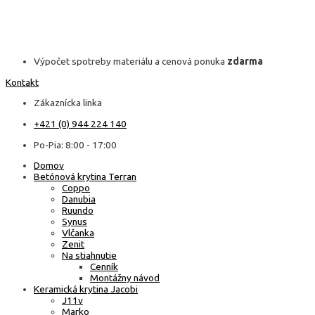
Výpočet spotreby materiálu a cenová ponuka
zdarma
Kontakt
Zákaznícka linka
+421 (0) 944 224 140
Po-Pia: 8:00 - 17:00
Domov
Betónová krytina Terran
Coppo
Danubia
Ruundo
Synus
Vlčanka
Zenit
Na stiahnutie
Cenník
Montážny návod
Keramická krytina Jacobi
J11v
Marko