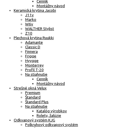
Cenník
Montážny návod
Keramická krytina Jacobi
J11v
Marko
W6v
WALTHER Stylist
Z10
Plechová krytina Ruukki
Adamante
Classic D
Finnera
Frigge
Hyygge
Monterrey
Profil T-20
Na stiahnutie
Cenník
Montážny návod
Strešné okná Velux
Premium
Štandard
Štandard Plus
Na stiahnutie
Katalóg výrobkov
Rolety, žalúzie
Odkvapový systém KJG
Polkruhový odkvapový systém