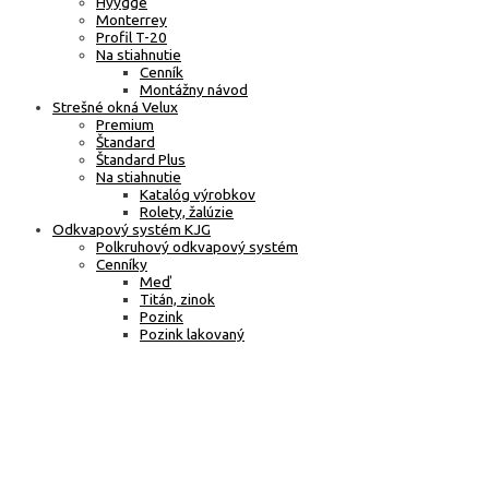
Hyygge
Monterrey
Profil T-20
Na stiahnutie
Cenník
Montážny návod
Strešné okná Velux
Premium
Štandard
Štandard Plus
Na stiahnutie
Katalóg výrobkov
Rolety, žalúzie
Odkvapový systém KJG
Polkruhový odkvapový systém
Cenníky
Meď
Titán, zinok
Pozink
Pozink lakovaný