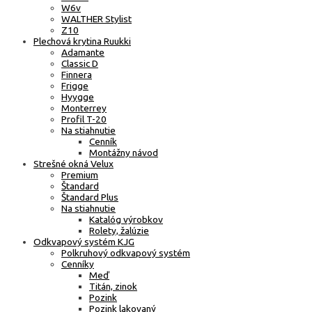
W6v
WALTHER Stylist
Z10
Plechová krytina Ruukki
Adamante
Classic D
Finnera
Frigge
Hyygge
Monterrey
Profil T-20
Na stiahnutie
Cenník
Montážny návod
Strešné okná Velux
Premium
Štandard
Štandard Plus
Na stiahnutie
Katalóg výrobkov
Rolety, žalúzie
Odkvapový systém KJG
Polkruhový odkvapový systém
Cenníky
Meď
Titán, zinok
Pozink
Pozink lakovaný