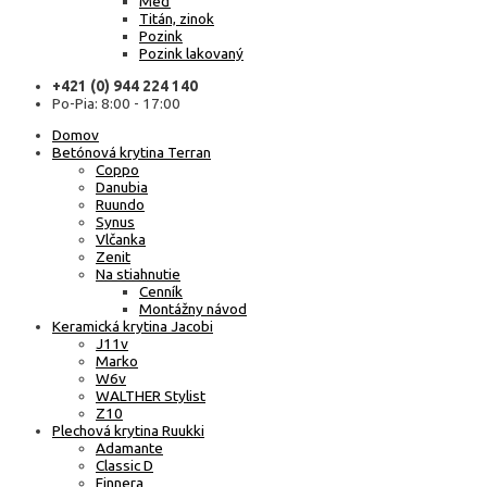
Meď
Titán, zinok
Pozink
Pozink lakovaný
+421 (0) 944 224 140
Po-Pia: 8:00 - 17:00
Domov
Betónová krytina Terran
Coppo
Danubia
Ruundo
Synus
Vlčanka
Zenit
Na stiahnutie
Cenník
Montážny návod
Keramická krytina Jacobi
J11v
Marko
W6v
WALTHER Stylist
Z10
Plechová krytina Ruukki
Adamante
Classic D
Finnera