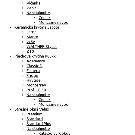
Vlčanka
Zenit
Na stiahnutie
Cenník
Montážny návod
Keramická krytina Jacobi
J11v
Marko
W6v
WALTHER Stylist
Z10
Plechová krytina Ruukki
Adamante
Classic D
Finnera
Frigge
Hyygge
Monterrey
Profil T-20
Na stiahnutie
Cenník
Montážny návod
Strešné okná Velux
Premium
Štandard
Štandard Plus
Na stiahnutie
Katalóg výrobkov