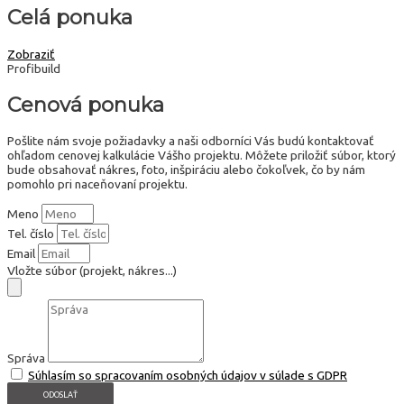
Celá ponuka
Zobraziť
Profibuild
Cenová ponuka
Pošlite nám svoje požiadavky a naši odborníci Vás budú kontaktovať
ohľadom cenovej kalkulácie Vášho projektu. Môžete priložiť súbor, ktorý
bude obsahovať nákres, foto, inšpiráciu alebo čokoľvek, čo by nám
pomohlo pri naceňovaní projektu.
Meno
Tel. číslo
Email
Vložte súbor (projekt, nákres...)
Správa
Súhlasím so spracovaním osobných údajov v súlade s GDPR
ODOSLAŤ