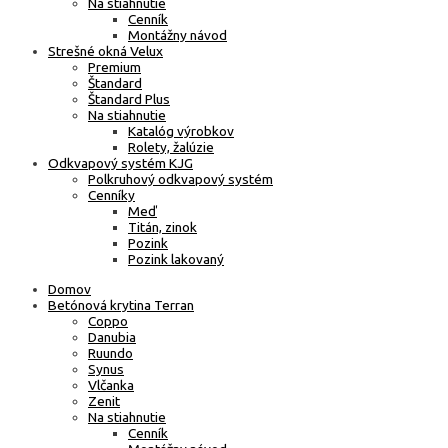
Na stiahnutie
Cenník
Montážny návod
Strešné okná Velux
Premium
Štandard
Štandard Plus
Na stiahnutie
Katalóg výrobkov
Rolety, žalúzie
Odkvapový systém KJG
Polkruhový odkvapový systém
Cenníky
Meď
Titán, zinok
Pozink
Pozink lakovaný
Domov
Betónová krytina Terran
Coppo
Danubia
Ruundo
Synus
Vlčanka
Zenit
Na stiahnutie
Cenník