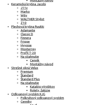
Montážny návod
Keramická krytina Jacobi
J11v
Marko
W6v
WALTHER Stylist
Z10
Plechová krytina Ruukki
Adamante
Classic D
Finnera
Frigge
Hyygge
Monterrey
Profil T-20
Na stiahnutie
Cenník
Montážny návod
Strešné okná Velux
Premium
Štandard
Štandard Plus
Na stiahnutie
Katalóg výrobkov
Rolety, žalúzie
Odkvapový systém KJG
Polkruhový odkvapový systém
Cenníky