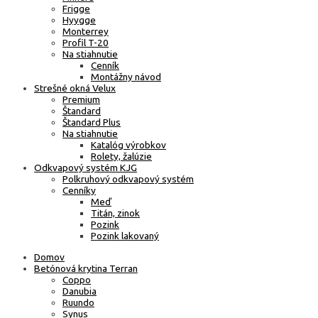
Frigge
Hyygge
Monterrey
Profil T-20
Na stiahnutie
Cenník
Montážny návod
Strešné okná Velux
Premium
Štandard
Štandard Plus
Na stiahnutie
Katalóg výrobkov
Rolety, žalúzie
Odkvapový systém KJG
Polkruhový odkvapový systém
Cenníky
Meď
Titán, zinok
Pozink
Pozink lakovaný
Domov
Betónová krytina Terran
Coppo
Danubia
Ruundo
Synus