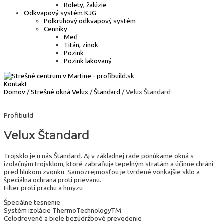
Rolety, žalúzie
Odkvapový systém KJG
Polkruhový odkvapový systém
Cenníky
Meď
Titán, zinok
Pozink
Pozink lakovaný
Kontakt
Domov
/
Strešné okná Velux
/
Štandard
/ Velux Štandard
Profibuild
Velux Štandard
Trojsklo je u nás Štandard. Aj v základnej rade ponúkame okná s
izolačným trojsklom, ktoré zabraňuje tepelným stratám a účinne chráni
pred hlukom zvonku. Samozrejmosťou je tvrdené vonkajšie sklo a
špeciálna ochrana proti prievanu.
Filter proti prachu a hmyzu
Špeciálne tesnenie
Systém izolácie ThermoTechnologyTM
Celodrevené a biele bezúdržbové prevedenie