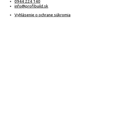
0944 224 140
info@profibuild.sk
Vyhlásenie o ochrane súkromia