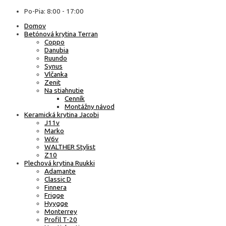
Po-Pia: 8:00 - 17:00
Domov
Betónová krytina Terran
Coppo
Danubia
Ruundo
Synus
Vlčanka
Zenit
Na stiahnutie
Cenník
Montážny návod
Keramická krytina Jacobi
J11v
Marko
W6v
WALTHER Stylist
Z10
Plechová krytina Ruukki
Adamante
Classic D
Finnera
Frigge
Hyygge
Monterrey
Profil T-20